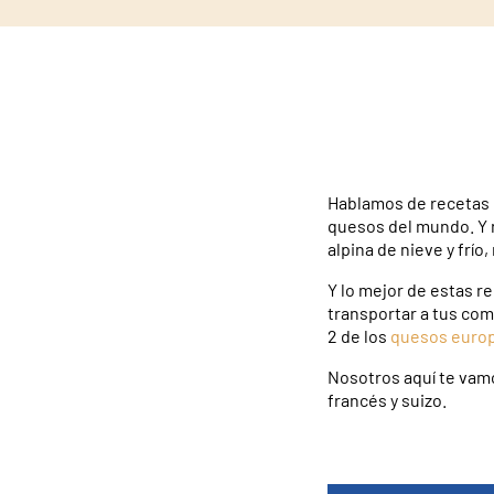
Hablamos de recetas
quesos del mundo. Y n
alpina de nieve y frí
Y lo mejor de estas r
transportar a tus com
2 de los
quesos euro
Nosotros aquí te vam
francés y suizo.