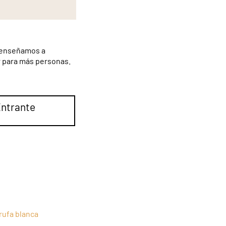
e enseñamos a
r para más personas.
ntrante
trufa blanca