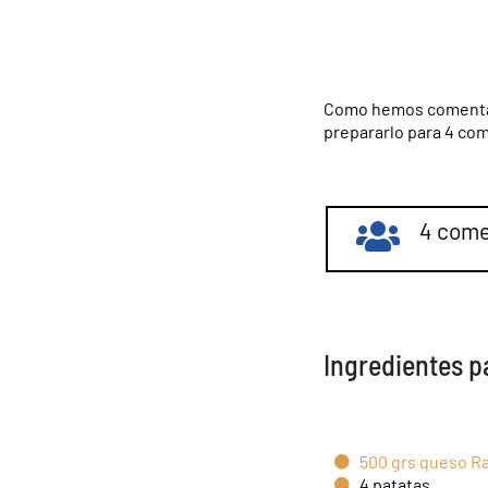
Como hemos comenta
prepararlo para 4 com
4 come
Ingredientes pa
500 grs queso Rac
4 patatas