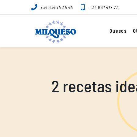
+34 934 74 34 44
+34 667 478 271
Quesos
O
2 recetas ide