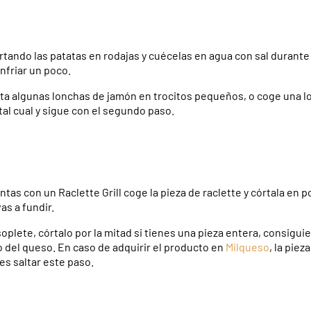
tando las patatas en rodajas y cuécelas en agua con sal durante
nfriar un poco.
rta algunas lonchas de jamón en trocitos pequeños, o coge una 
 tal cual y sigue con el segundo paso.
tas con un Raclette Grill coge la pieza de raclette
y córtala en 
as a fundir.
 soplete, córtalo por la mitad si tienes una pieza entera, consigu
o del queso. En caso de adquirir el producto en
Milqueso
, la piez
es saltar este paso.