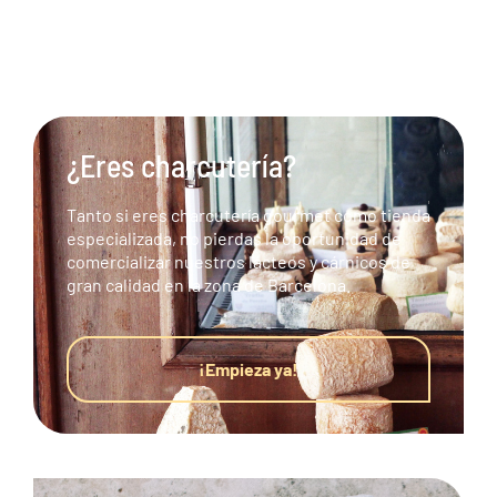
¿Eres charcutería?
Tanto si eres charcutería gourmet como tienda
especializada, no pierdas la oportunidad de
comercializar nuestros lácteos y cárnicos de
gran calidad en la zona de Barcelona.
¡Empieza ya!