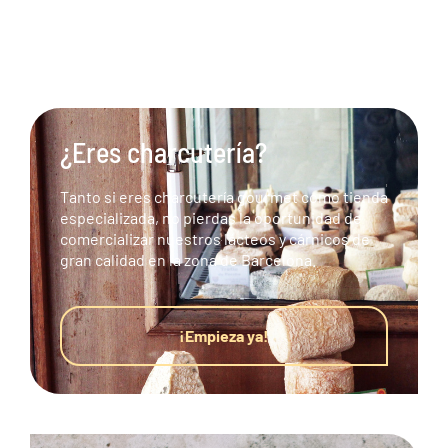
¿Eres charcutería?
Tanto si eres charcutería gourmet como tienda
especializada, no pierdas la oportunidad de
comercializar nuestros lácteos y cárnicos de
gran calidad en la zona de Barcelona.
¡Empieza ya!