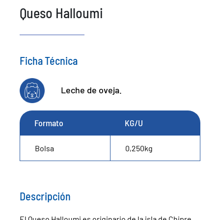
Queso Halloumi
Ficha Técnica
Leche de oveja.
Formato
KG/U
Bolsa
0,250kg
Descripción
El Queso Halloumi es originario de la isla de Chipre