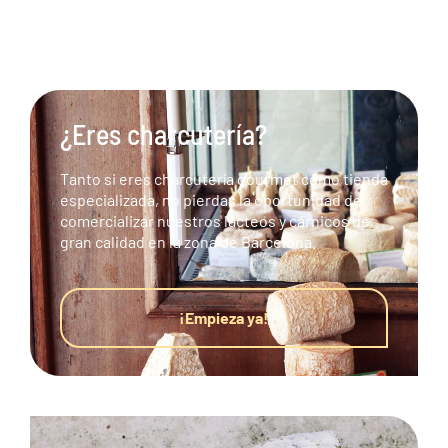
¿Eres charcutería?
Tanto si eres charcutería gourmet como tienda
especializada, no pierdas la oportunidad de
comercializar nuestros lácteos y cárnicos de
gran calidad en la zona de Barcelona.
¡Empieza ya!