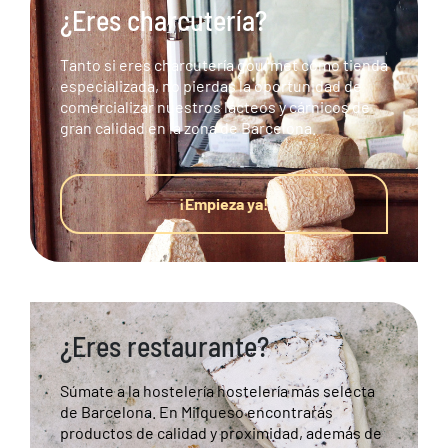
¿Eres charcutería?
Tanto si eres charcutería gourmet como tienda
especializada, no pierdas la oportunidad de
comercializar nuestros lácteos y cárnicos de
gran calidad en la zona de Barcelona.
¡Empieza ya!
¿Eres restaurante?
Súmate a la hostelería hostelería más selecta
de Barcelona. En Milqueso encontrarás
productos de calidad y proximidad, además de